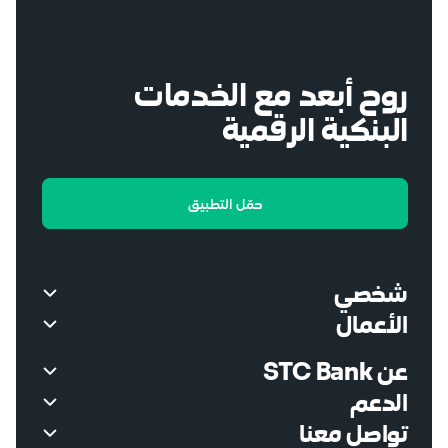
روح أبعد مع الخدمات
البنكية الرقمية
حمّل التطبيق
شخصي
الأعمال
البطاقات
الأعمال
التمويل الشخصي
عن STC Bank
افتح حساب الأعمال
تمويل سمارت
الدعم
أعضاء مجلس الإدارة
الدخول الى منصة الاعمال
تواصل معنا
الدعم والمساعدة
لجنة الشريعة