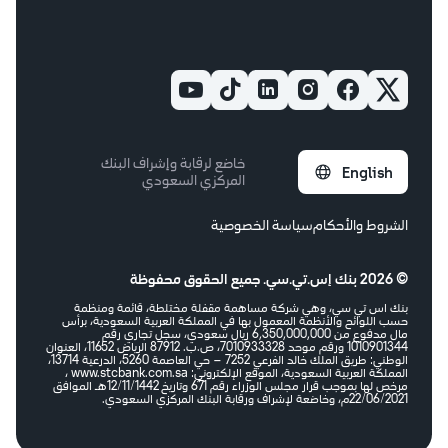
الأسئلة الشائعة
STC Bank إشعار بالتحوّل إلى
داخل المملكة
الإبلاغ عن المخالفات
8001180008
رسوم وتكاليف الخدمات
خارج المملكة
966920011444+
info@stcbank.com.sa
خاضع لرقابة وإشراف البنك
English
المركزي السعودي
الشروط والأحكام
سياسة الخصوصية
© 2026 بنك إس.تي.سي. جميع الحقوق محفوظة
بنك اس تي سي، وهي شركة مساهمة مقفلة مختلطة، قائمة ومنظمة
حسب اللوائح والأنظمة المعمول بها في المملكة العربية السعودية، برأس
مال مدفوع من 6,350,000,000 ريال سعودي، سجل تجاري رقم
1010901344 ورقم موحد 7010933328، ص.ب. 87912 الرياض 11652، العنوان
الوطني: طريق الملك خالد الفرعي 7252 – حي العاصمة 5260، الدرعية 13714،
المملكة العربية السعودية، الموقع الإلكتروني: www.stcbank.com.sa ،
مرخص لها بموجب قرار مجلس الوزراء رقم 671 وتاريخ 12/11/1442هـ الموافق
22/06/2021م، وخاضعة لإشراف ورقابة البنك المركزي السعودي.