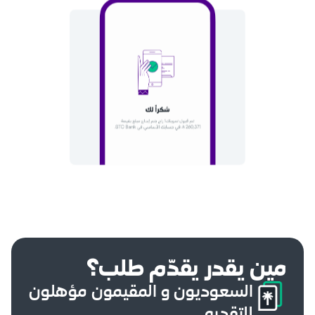
مين يقدر يقدّم طلب؟
السعوديون و المقيمون مؤهلون
للتقديم