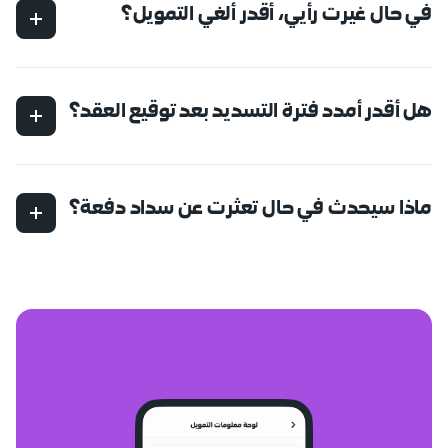
في حال غيرت رأيي، أقدر ألغي التمويل؟
تقدر تلغي التمويل قبل صرف المبلغ، في حال تم صرف المبلغ،
أنت ملزم بالتسديد وفقاً لبنود العقد
هل أقدر أمدد فترة التسديد بعد توقيع العقد؟
لا، فترة السداد ثابتة بعد توقيع العقد. لكن في حال واجهتك
صعوبات مالية، تقدر تطلب إعادة جدولة حسب السياسة
والأهلّية.
ماذا سيحدث في حال تعثرت عن سداد دفعة؟
تعثرك عن السداد راح يأثر على:
• سجلك الأئتماني في سمة
• تراكم المستحقات
• الوصول المحدود للتمويل مستقبلاً