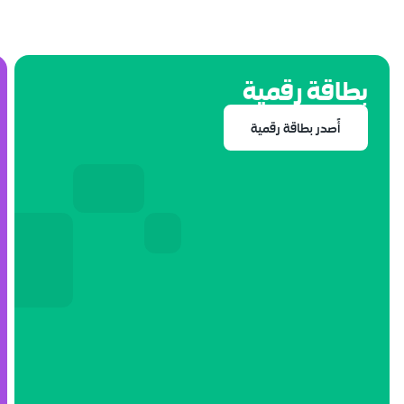
بطاقة رقمية
أًصدر بطاقة رقمية