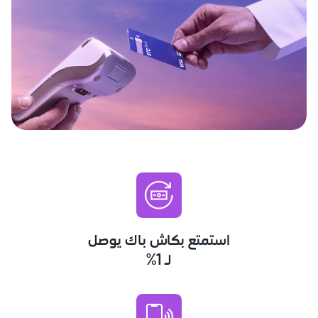
استمتع بكاش باك يوصل
لـ 1%