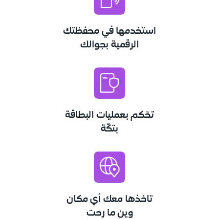
استخدمها في محفظتك
الرقمية بجوالك
تحّكم بعمليات البطاقة
بتكّة
تاخذها معك أي مكان
وين ما رحت