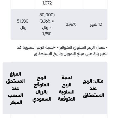
1,072
(50,000
51,980
× 3.96%)
3.96%
= ريال
ريال
1,980
ح السنوي المتوقع - -نسبة الربح السنوية قد
ً على مبلغ التمويل وتاريخ الاستحقاق
المبلغ
نسبة
الربح
لربح
المستحق
الربح
المتوقع
عند
السنوية
بالريال
قاق
السحب
المتوقعة
السعودي
المبكر