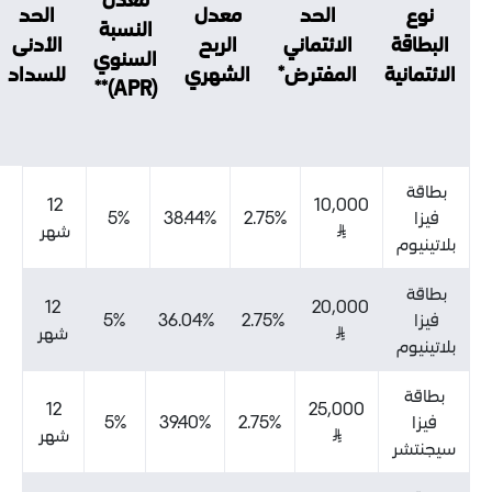
الحد
معدل
الحد
النسبة
حتى
الائتماني
الربح
الأدنى
السنوي
سداد
المفترض*
الشهري
للسداد
(APR)**
الرصيد
المستحق
12
10,000
5%
38.44%
2.75%
⃁
شهر
12
20,000
5%
36.04%
2.75%
⃁
شهر
12
25,000
5%
39.40%
2.75%
⃁
شهر