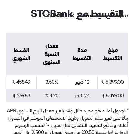
 مع STCBank
يط عبر STC Bank:
معدل
مدة
القسط
النسبة
التقسيط
الشهري
السنوي
12 شهر
3.50%
458.49 ⃁
24 شهر
4.20 %
369.83 ⃁
*الجدول أعلاه هو مجرد مثال وقد يتغير معدل الربح السنوي APR
ر مبلغ التمويل وتاريخ الاستحقاق الموضح في الجدول
 للتقييم الائتماني لكل عميل. -* تحتسب الرسوم
الادارية إما بنسبة 0.50% من مبلغ التمويل أو 2,500 ريال أيهما