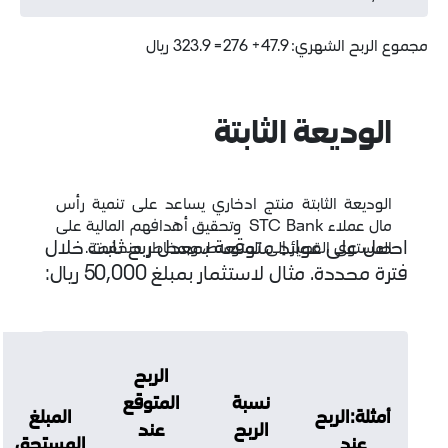
+ 276= 323.9 ريال
يعة الثابتة
 الثابتة منتج ادخاري يساعد على تنمية رأس
مال عملاء STC Bank وتحقيق أهدافهم المالية على
ى عوائد متوقعة بمعدل ربح ثابت خلال
 القصير إلى المتوسط، وبمخاطر منخفضة.
 مثال لاستثمار بمبلغ 50,000 ريال:
الربح
نسبة
المتوقع
لربح
المبلغ
الربح
عند
المستحق