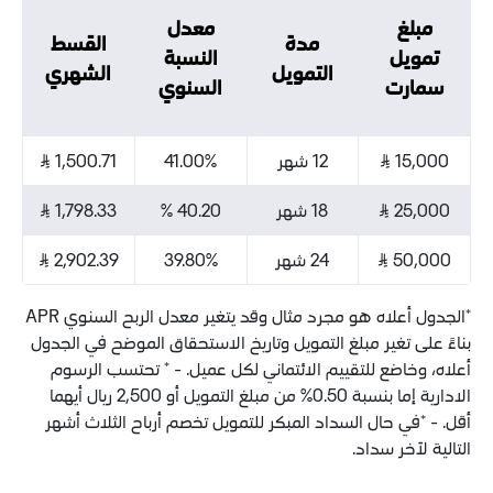
معدل
مدة
القسط
النسبة
التمويل
الشهري
السنوي
12 شهر
41.00%
1,500.71 ⃁
18 شهر
40.20 %
1,798.33 ⃁
24 شهر
39.80%
2,902.39 ⃁
*الجدول أعلاه هو مجرد مثال وقد يتغير معدل الربح السنوي APR
ر مبلغ التمويل وتاريخ الاستحقاق الموضح في الجدول
للتقييم الائتماني لكل عميل. - * تحتسب الرسوم
الادارية إما بنسبة 0.50% من مبلغ التمويل أو 2,500 ريال أيهما
ل السداد المبكر للتمويل تخصم أرباح الثلاث أشهر
داد.