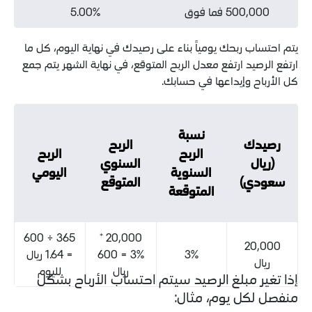
ا فوق
5.00%
حك يومياً بناء على رصيدك في نهاية اليوم، كل ما
ارتفع معدل الربح المتوقع، في نهاية الشهر يتم جمع
إيداعها في حسابك.
نسبة
الربح
الربح
الربح
السنوي
السنوية
اليومي
المتوقع
المتوقعة
365 ÷ 600
20,000 *
3%
3% = 600
= 1.64 ريال
ريال
لليوم
بلغ الرصيد سيتم احتساب الأرباح بشكل
يوم، مثال: