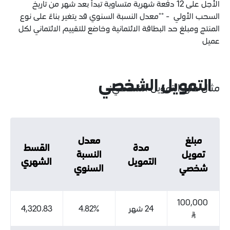
الأجل على 12 دفعة شهرية متساوية تبدأ بعد شهر من تاريخ
- **معدل النسبة السنوي قد يتغير بناءً على نوع
حد البطاقة الائتمانية وخاضع للتقييم الائتماني لكل
يل الشخصي
التمويل الشخصي:
معدل
مدة
القسط
النسبة
التمويل
الشهري
السنوي
24 شهر
4.82%
4,320.83