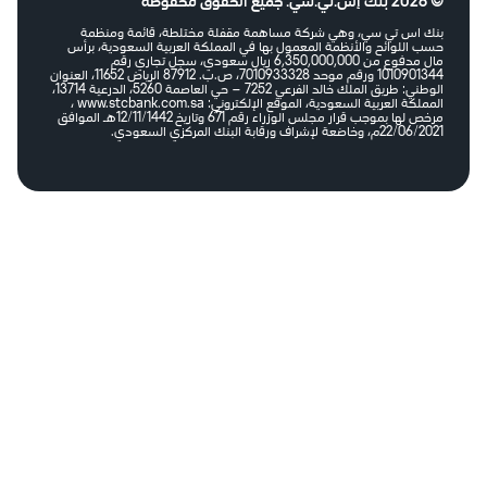
ي، وهي شركة مساهمة مقفلة مختلطة، قائمة ومنظمة
والأنظمة المعمول بها في المملكة العربية السعودية، برأس
مال مدفوع من 6,350,000,000 ريال سعودي، سجل تجاري رقم
1010901344 ورقم موحد 7010933328، ص.ب. 87912 الرياض 11652، العنوان
الوطني: طريق الملك خالد الفرعي 7252 – حي العاصمة 5260، الدرعية 13714،
المملكة العربية السعودية، الموقع الإلكتروني: www.stcbank.com.sa ،
مرخص لها بموجب قرار مجلس الوزراء رقم 671 وتاريخ 12/11/1442هـ الموافق