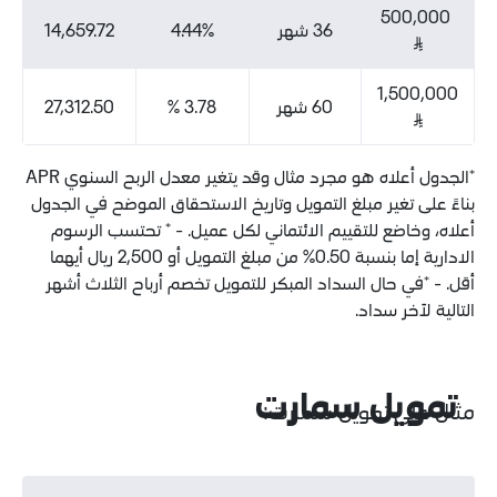
36 شهر
4.44%
14,659.72
60 شهر
3.78 %
27,312.50
*الجدول أعلاه هو مجرد مثال وقد يتغير معدل الربح السنوي APR
ر مبلغ التمويل وتاريخ الاستحقاق الموضح في الجدول
للتقييم الائتماني لكل عميل. - * تحتسب الرسوم
الادارية إما بنسبة 0.50% من مبلغ التمويل أو 2,500 ريال أيهما
ل السداد المبكر للتمويل تخصم أرباح الثلاث أشهر
داد.
ل سمارت
تمويل سمارت: