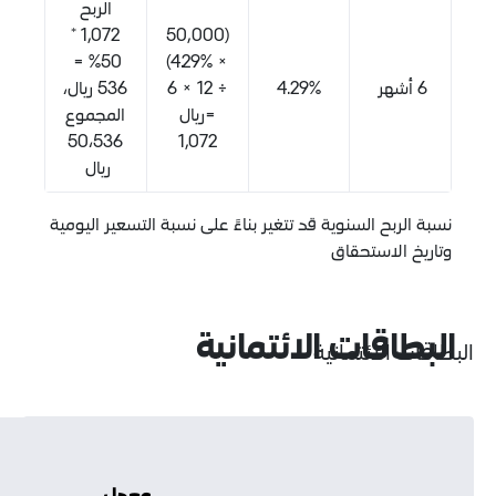
الربح
1,072 *
(50,000
50% =
× 4.29%)
4.29%
÷ 12 × 6
536 ريال،
=ريال
المجموع
50،536
1,072
ريال
 السنوية قد تتغير بناءً على نسبة التسعير اليومية
استحقاق
ات الائتمانية
ائتمانية
عدد
معدل
الأشهر